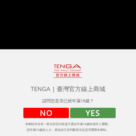
TENGA | 臺灣官方線上商城
請問您是否已經年滿18歲？
NO
YES
本網站內含有一部分的言詞表達只適合年滿18歲的成年人瀏覽。
請年滿18歲的人士，經由自己的判斷來決定是否瀏覽本網站。