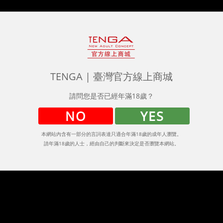
TENGA | 臺灣官方線上商城
請問您是否已經年滿18歲？
NO
YES
本網站內含有一部分的言詞表達只適合年滿18歲的成年人瀏覽。
請年滿18歲的人士，經由自己的判斷來決定是否瀏覽本網站。